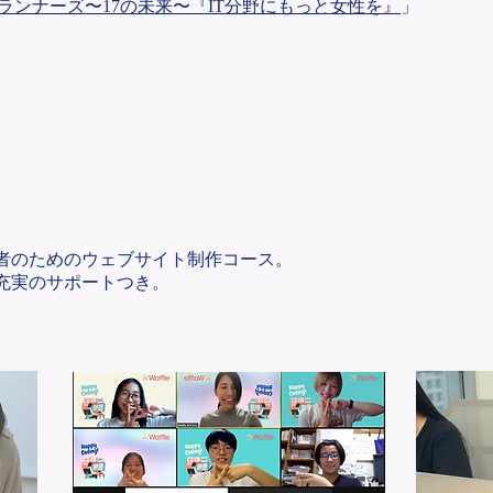
ランナーズ〜17の未来〜『IT分野にもっと女性を』
」
者のためのウェブサイト制作コース。
る充実のサポートつき。