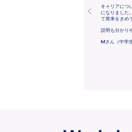
キャリアにつ
になりました
て将来をきめ
説明も分かり
​M
さん（中学