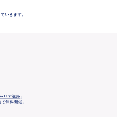
していきます。
ャリア講座
」
横浜で無料開催
」