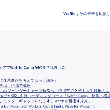
Waffle
はその未来を応援
でWaffle Campが紹介されました
にIT系進路を考えてもらう講座
」
学ぶ 伊那で講座
」
」のジェンダーギャップ解消へ 伊那市で女子中高生対象のキ
le、女子中高生向けコーディングコース「Waffle Camp」徳島・
らジェンダーギャップをなくす。Waffleが目指す未来
」
 a Lot More Tech Workers. Can It Find a Place for Women?
」