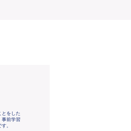
ことをした
、事前学習
です。