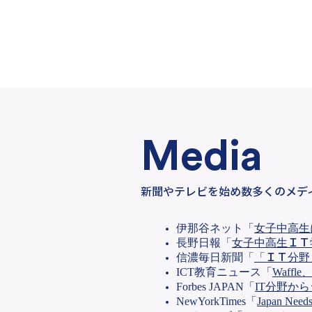
Media
​新聞やテレビを始め数多くのメディア
伊那谷ネット「
女子中高生
長野日報「
女子中高生ＩＴ
信濃毎日新聞「
「ＩＴ分野
ICT教育ニュース「
Waff
Forbes JAPAN「
IT分野か
NewYorkTimes「
Japan Needs