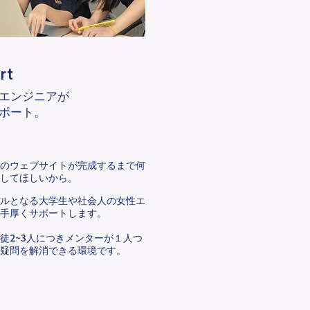
rt
エンジニアが
ポート。
想のウェブサイトが完成するまで何
してほしいから。
デルとなる大学生や社会人の女性エ
手厚くサポートします。
2~3
徒
人につきメンターが１人つ
疑問を解消できる環境です。