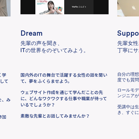
Dream
Suppo
先輩の声を聞き、
先輩女性
ITの世界をのぞいてみよう。
丁寧にサ
く学
国内外のITの舞台で活躍する女性の話を聞い
​自分の理
して
て、夢をふくらませよう。
度でも質問
​ロールモ
ウェブサイト作成を通じて学んだことの先
ンジニアが
に、どんなワクワクする仕事や職業が待って
を、み
いるでしょうか？
受講中は生
き、すぐに
素敵な先輩とお話してみませんか？
参加