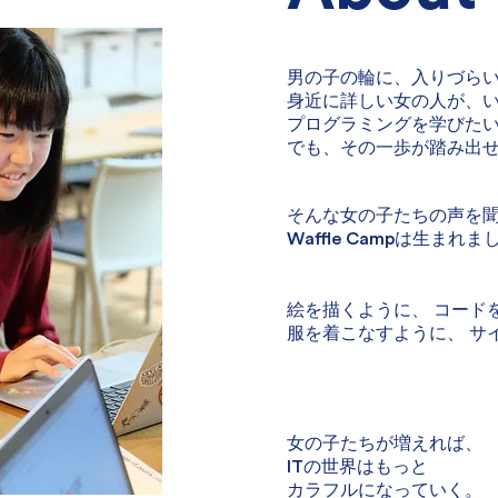
男の子の輪に、入りづら
身近に詳しい女の人が、
プログラミングを学びた
でも、その一歩が踏み出
そんな女の子たちの声を
Waffle Camp
は生まれま
絵を描くように、 コード
服を着こなすように、 サ
女の子たちが増えれば、
IT
の世界はもっと
カラフルになっていく。