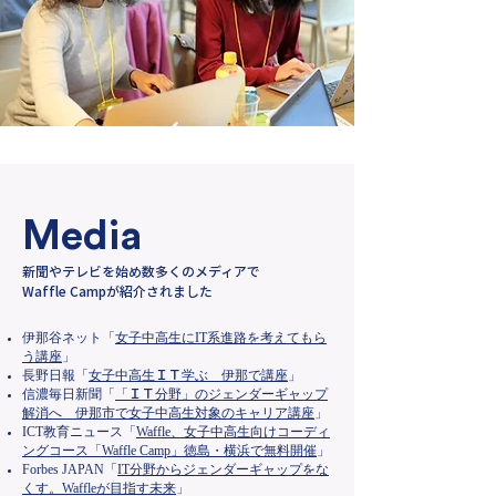
Media
​新聞やテレビを始め数多くのメディアで
Waffle Campが紹介されました
伊那谷ネット「
女子中高生にIT系進路を考えてもら
う講座
」
長野日報「
女子中高生ＩＴ学ぶ 伊那で講座
」
信濃毎日新聞「
「ＩＴ分野」のジェンダーギャップ
解消へ 伊那市で女子中高生対象のキャリア講座
」
ICT教育ニュース「
Waffle、女子中高生向けコーディ
ングコース「Waffle Camp」徳島・横浜で無料開催
」
Forbes JAPAN「
IT分野からジェンダーギャップをな
くす。Waffleが目指す未来
」