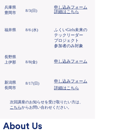
兵庫県
​申し込みフォーム​
8/3(日)
詳細はこちら
豊岡市
​福井県
8/6 (水)
ふくいGirls未来の
テックリーダー
プロジェクト
参加者のみ
対象
​長野県
​申し込みフォーム​
8/8(金)
上伊那
​申し込みフォーム​
新潟県
8/17(日)
長岡市
詳細はこちら
​次回講座のお知らせを受け取りたい方は、
こちら
からお問い合わせください。
About Us